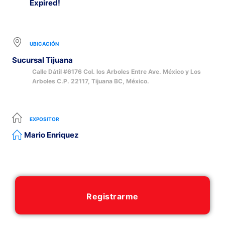
Expired!
UBICACIÓN
Sucursal Tijuana
Calle Dátil #6176 Col. los Arboles Entre Ave. México y Los
Arboles C.P. 22117, Tijuana BC, México.
EXPOSITOR
Mario Enriquez
Registrarme