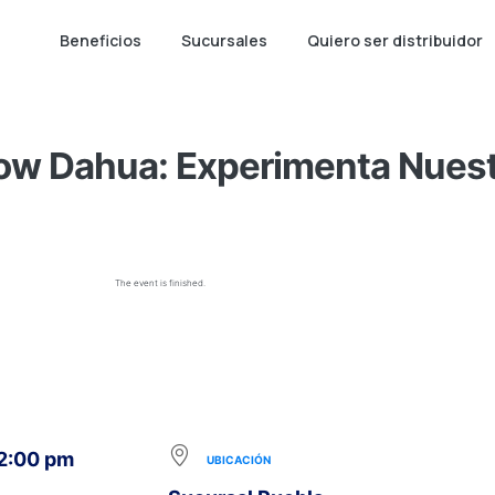
Beneficios
Sucursales
Quiero ser distribuidor
w Dahua: Experimenta Nuest
The event is finished.
 2:00 pm
UBICACIÓN