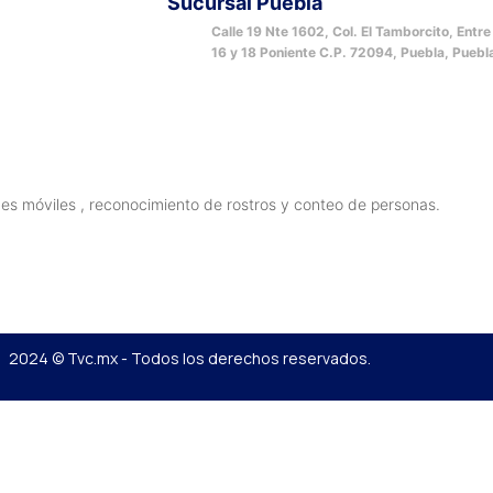
Sucursal Puebla
Calle 19 Nte 1602, Col. El Tamborcito, Entre
16 y 18 Poniente C.P. 72094, Puebla, Puebl
nes móviles , reconocimiento de rostros y conteo de personas.
.
2024 © Tvc.mx - Todos los derechos reservados.