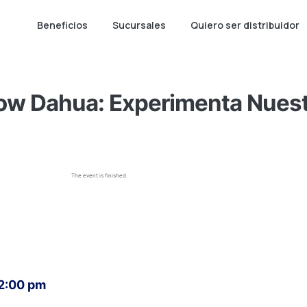
Beneficios
Sucursales
Quiero ser distribuidor
w Dahua: Experimenta Nuest
The event is finished.
 2:00 pm