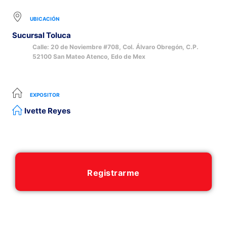
UBICACIÓN
Sucursal Toluca
Calle: 20 de Noviembre #708, Col. Álvaro Obregón, C.P.
52100 San Mateo Atenco, Edo de Mex
EXPOSITOR
Ivette Reyes
Registrarme