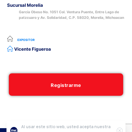
Sucursal Morelia
García Obeso No. 1051 Col. Ventura Puente, Entre Lago de
patzcuaro y Av. Solidaridad, C.P. 58020, Morelia, Michoacan
EXPOSITOR
Vicente Figueroa
Registrarme
Al usar este sitio web, usted acepta nuestra