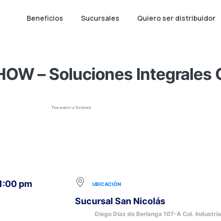
Beneficios
Sucursales
Quiero ser distribuidor
W – Soluciones Integrales 
The event is finished.
 1:00 pm
UBICACIÓN
Sucursal San Nicolás
Diego Díaz de Berlanga 107-A Col. Industria