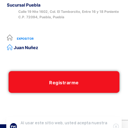
Sucursal Puebla
Calle 19 Nte 1602, Col. El Tamborcito, Entre 16 y 18 Poniente
C.P. 72094, Puebla, Puebla
EXPOSITOR
Juan Nuñez
Registrarme
Al usar este sitio web, usted acepta nuestra