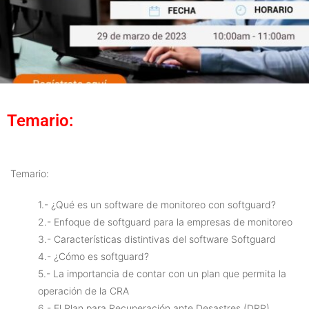
Temario:
Temario:
1.- ¿Qué es un software de monitoreo con softguard?
2.- Enfoque de softguard para la empresas de monitoreo
3.- Características distintivas del software Softguard
4.- ¿Cómo es softguard?
5.- La importancia de contar con un plan que permita la
operación de la CRA
6.- El Plan para Recuperación ante Desastres (DRP).