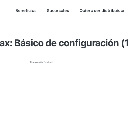
Beneficios
Sucursales
Quiero ser distribuidor
jax: Básico de configuración (1
The event is finished.