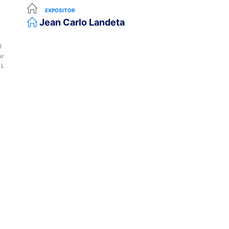
EXPOSITOR
Jean Carlo Landeta
l
ar
.L