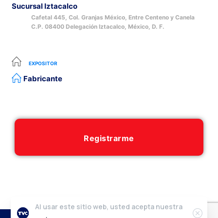
Sucursal Iztacalco
Cafetal 445, Col. Granjas México, Entre Centeno y Canela
C.P. 08400 Delegación Iztacalco, México, D. F.
EXPOSITOR
Fabricante
Registrarme
Al usar este sitio web, usted acepta nuestra