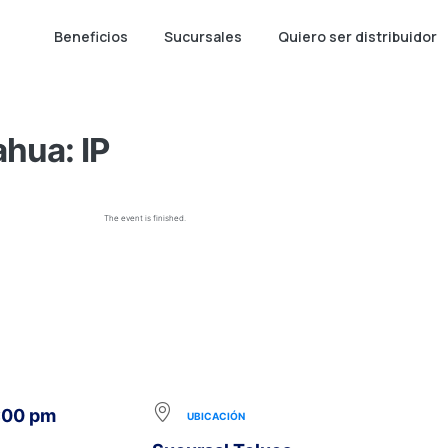
Beneficios
Sucursales
Quiero ser distribuidor
ahua: IP
The event is finished.
1:00 pm
UBICACIÓN