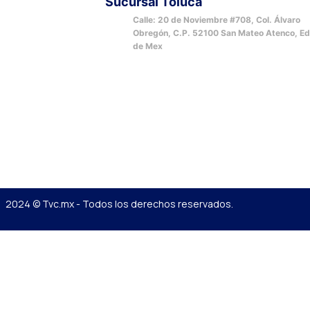
Sucursal Toluca
Calle: 20 de Noviembre #708, Col. Álvaro
Obregón, C.P. 52100 San Mateo Atenco, E
de Mex
2024 © Tvc.mx - Todos los derechos reservados.