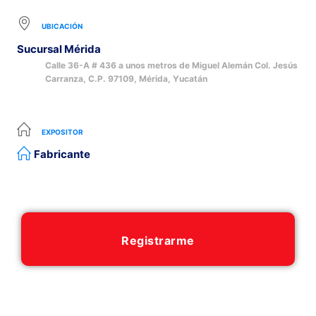
UBICACIÓN
Sucursal Mérida
Calle 36-A # 436 a unos metros de Miguel Alemán Col. Jesús
Carranza, C.P. 97109, Mérida, Yucatán
EXPOSITOR
Fabricante
Registrarme