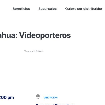
Beneficios
Sucursales
Quiero ser distribuidor
Dahua: Videoporteros
The event is finished.
6:00 pm
UBICACIÓN