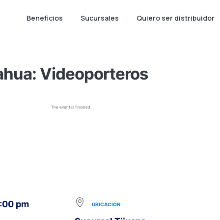
Beneficios
Sucursales
Quiero ser distribuidor
Dahua: Videoporteros
The event is finished.
6:00 pm
UBICACIÓN