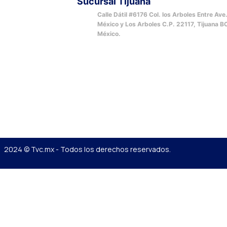
Sucursal Tijuana
Calle Dátil #6176 Col. los Arboles Entre Ave
México y Los Arboles C.P. 22117, Tijuana B
México.
2024 © Tvc.mx - Todos los derechos reservados.