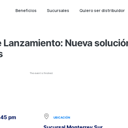
Beneficios
Sucursales
Quiero ser distribuidor
e Lanzamiento: Nueva solución
s
The event is finished.
1:45 pm
UBICACIÓN
Sucursal Monterrey Sur