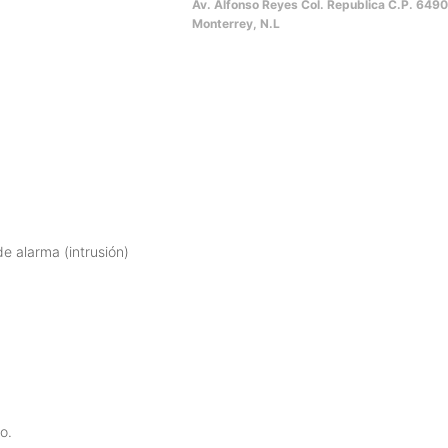
Av. Alfonso Reyes Col. Republica C.P. 649
Monterrey, N.L
e alarma (intrusión)
o.