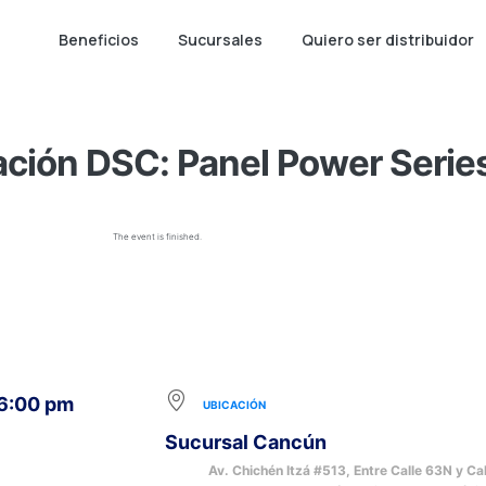
Beneficios
Sucursales
Quiero ser distribuidor
ación DSC: Panel Power Serie
The event is finished.
 6:00 pm
UBICACIÓN
Sucursal Cancún
Av. Chichén Itzá #513, Entre Calle 63N y Cal