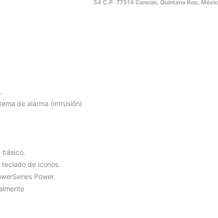
54 C.P. 77514 Cancún, Quintana Roo, Méxic
.
tema de alarma (intrusión)
 básico.
r teclado de iconos.
owerSeries Power.
calmente