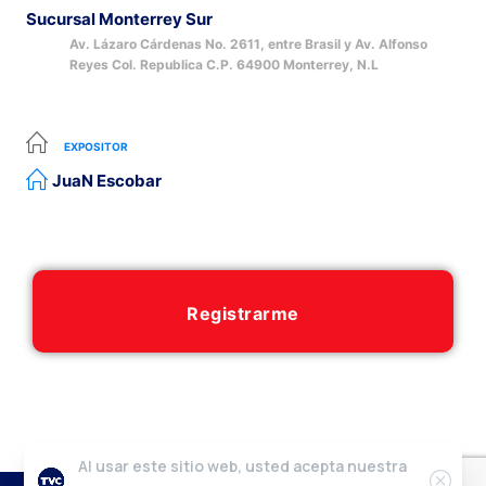
Sucursal Monterrey Sur
Av. Lázaro Cárdenas No. 2611, entre Brasil y Av. Alfonso
Reyes Col. Republica C.P. 64900 Monterrey, N.L
EXPOSITOR
JuaN Escobar
Registrarme
Al usar este sitio web, usted acepta nuestra