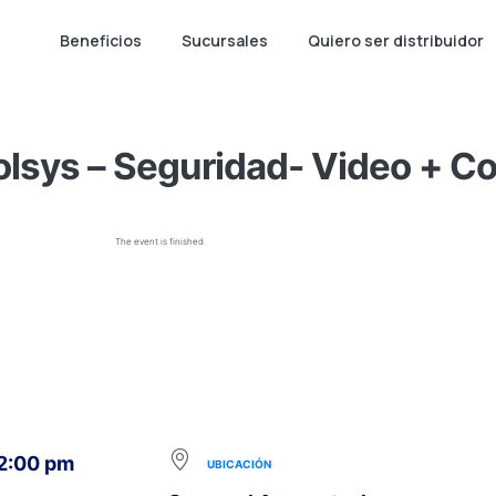
Beneficios
Sucursales
Quiero ser distribuidor
olsys – Seguridad- Video + Con
The event is finished.
 2:00 pm
UBICACIÓN