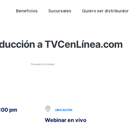
Beneficios
Sucursales
Quiero ser distribuidor
nducción a TVCenLínea.com
The event is finished.
8:00 pm
UBICACIÓN
Webinar en vivo