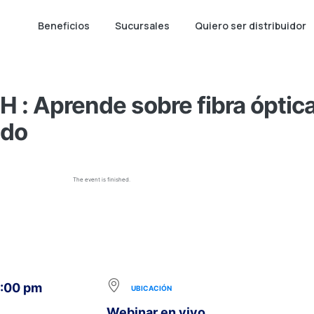
Beneficios
Sucursales
Quiero ser distribuidor
 : Aprende sobre fibra ópti
odo
The event is finished.
5:00 pm
UBICACIÓN
Webinar en vivo