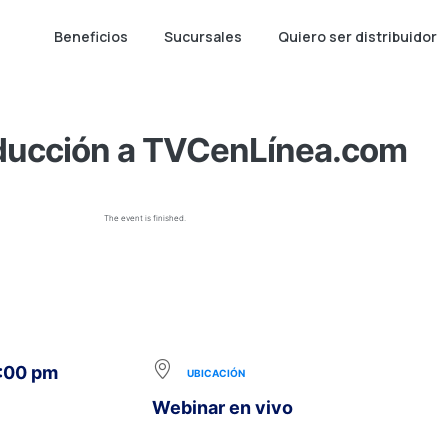
Beneficios
Sucursales
Quiero ser distribuidor
ducción a TVCenLínea.com
The event is finished.
8:00 pm
UBICACIÓN
Webinar en vivo