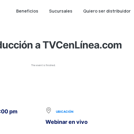
Beneficios
Sucursales
Quiero ser distribuidor
ducción a TVCenLínea.com
The event is finished.
8:00 pm
UBICACIÓN
Webinar en vivo