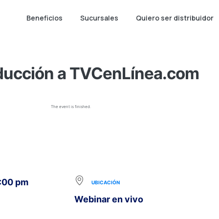
Beneficios
Sucursales
Quiero ser distribuidor
ducción a TVCenLínea.com
The event is finished.
8:00 pm
UBICACIÓN
Webinar en vivo