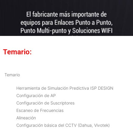
Temario:
Temario
Herramienta de Simulación Predictiva ISP DESIGN
Configuración de AP
Configuración de Suscriptores
Escaneo de Frecuencias
Alineación
Configuración básica del CCTV (Dahua, Vivotek)