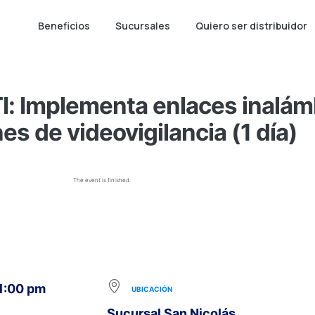
Beneficios
Sucursales
Quiero ser distribuidor
I: Implementa enlaces inalám
es de videovigilancia (1 día)
The event is finished.
 1:00 pm
UBICACIÓN
Sucursal San Nicolás