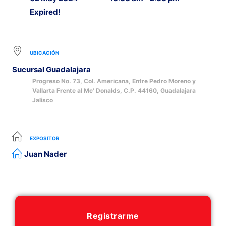
Expired!
UBICACIÓN
Sucursal Guadalajara
Progreso No. 73, Col. Americana, Entre Pedro Moreno y
Vallarta Frente al Mc' Donalds, C.P. 44160, Guadalajara
Jalisco
EXPOSITOR
Juan Nader
Registrarme