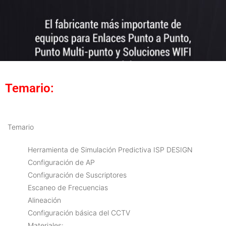
Temario:
Temario
Herramienta de Simulación Predictiva ISP DESIGN
Configuración de AP
Configuración de Suscriptores
Escaneo de Frecuencias
Alineación
Configuración básica del CCTV
Materiales: