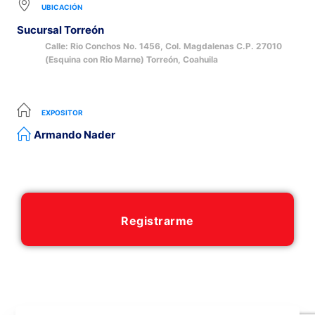
UBICACIÓN
Sucursal Torreón
Calle: Rio Conchos No. 1456, Col. Magdalenas C.P. 27010
(Esquina con Rio Marne) Torreón, Coahuila
EXPOSITOR
Armando Nader
Registrarme