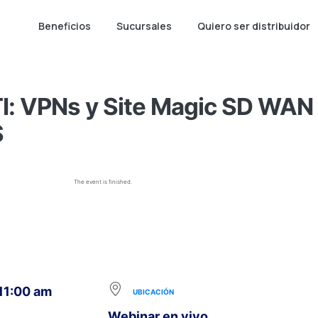
Beneficios
Sucursales
Quiero ser distribuidor
I: VPNs y Site Magic SD WAN
S
The event is finished.
 11:00 am
UBICACIÓN
Webinar en vivo