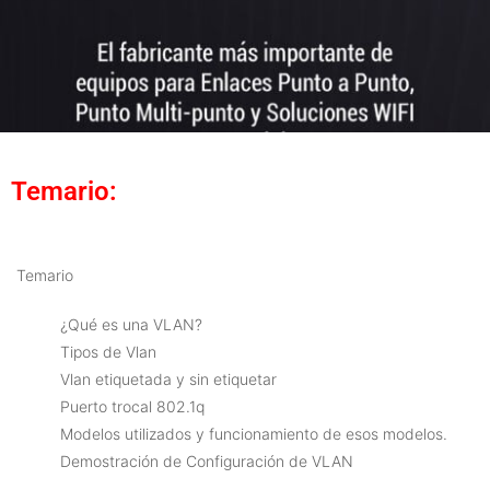
Temario:
Temario
¿Qué es una VLAN?
Tipos de Vlan
Vlan etiquetada y sin etiquetar
Puerto trocal 802.1q
Modelos utilizados y funcionamiento de esos modelos.
Demostración de Configuración de VLAN