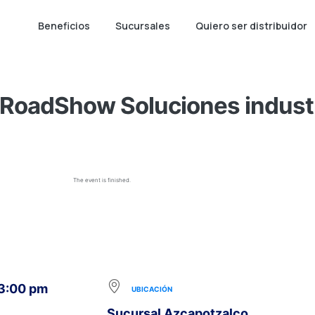
Beneficios
Sucursales
Quiero ser distribuidor
RoadShow Soluciones industr
The event is finished.
 3:00 pm
UBICACIÓN
Sucursal Azcapotzalco