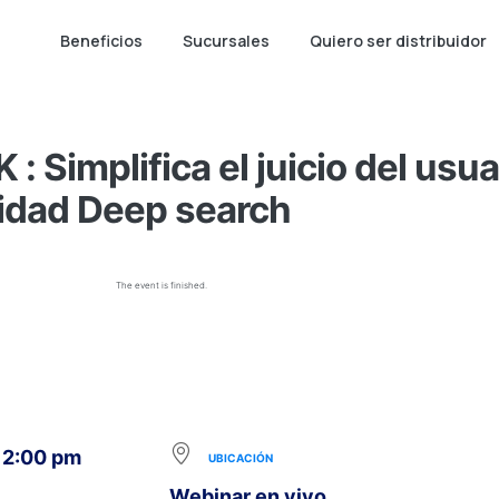
Beneficios
Sucursales
Quiero ser distribuidor
: Simplifica el juicio del usua
idad Deep search
The event is finished.
 12:00 pm
UBICACIÓN
Webinar en vivo