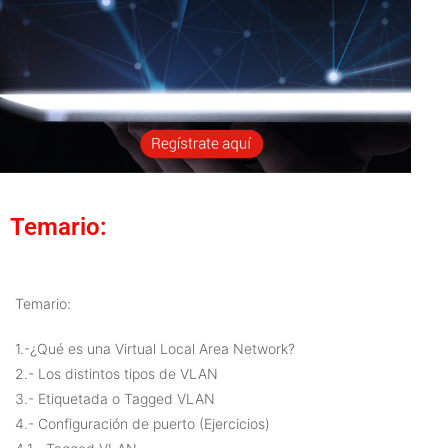
Temario:
Temario:
1.-¿Qué es una Virtual Local Area Network?
2.- Los distintos tipos de VLAN
3.- Etiquetada o Tagged VLAN
4.- Configuración de puerto (Ejercicios)