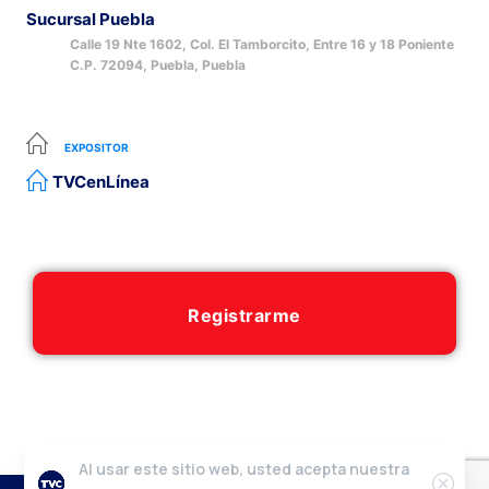
Sucursal Puebla
Calle 19 Nte 1602, Col. El Tamborcito, Entre 16 y 18 Poniente
C.P. 72094, Puebla, Puebla
EXPOSITOR
TVCenLínea
Registrarme
Al usar este sitio web, usted acepta nuestra