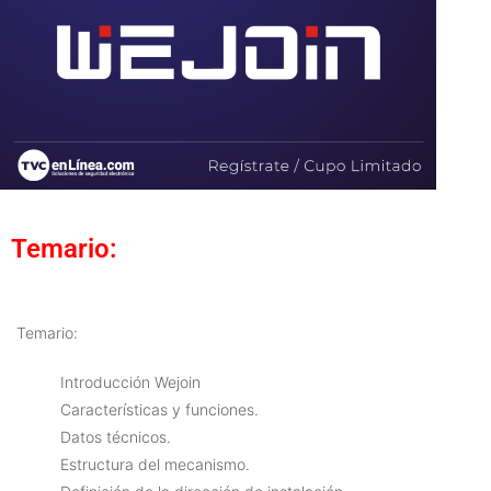
Temario:
Temario:
Introducción Wejoin
Características y funciones.
Datos técnicos.
Estructura del mecanismo.