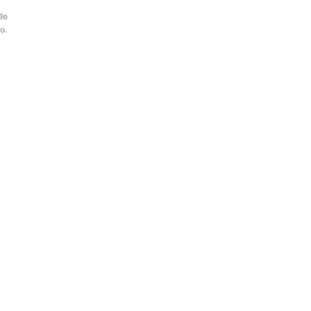
le
o.