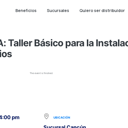
Beneficios
Sucursales
Quiero ser distribuidor
Taller Básico para la Instalac
ios
The event is finished.
 4:00 pm
UBICACIÓN
Sucursal Cancún