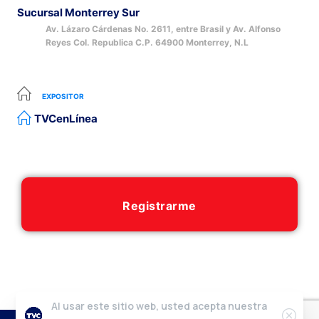
Sucursal Monterrey Sur
Av. Lázaro Cárdenas No. 2611, entre Brasil y Av. Alfonso
Reyes Col. Republica C.P. 64900 Monterrey, N.L
EXPOSITOR
TVCenLínea
Registrarme
Al usar este sitio web, usted acepta nuestra