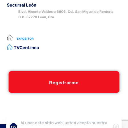
Sucursal León
Blvd. Vicente Valtierra 6606, Col. San Miguel de Renteria
C.P. 37278 León, Gto.
EXPOSITOR
TVCenLínea
Registrarme
Al usar este sitio web, usted acepta nuestra