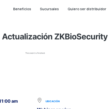
Beneficios
Sucursales
Quiero ser distribuidor
 Actualización ZKBioSecurity
The event is finished.
 11:00 am
UBICACIÓN