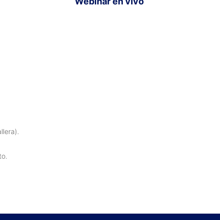
Webinar en vivo
lera).
to.