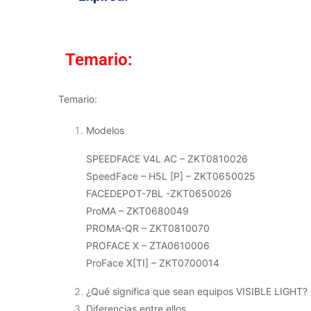
Temario:
Temario:
Modelos
SPEEDFACE V4L AC – ZKT0810026
SpeedFace – H5L [P] – ZKT0650025
FACEDEPOT-7BL -ZKT0650026
ProMA – ZKT0680049
PROMA-QR – ZKT0810070
PROFACE X – ZTA0610006
ProFace X[TI] – ZKT0700014
¿Qué significa que sean equipos VISIBLE LIGHT?
Diferencias entre ellos