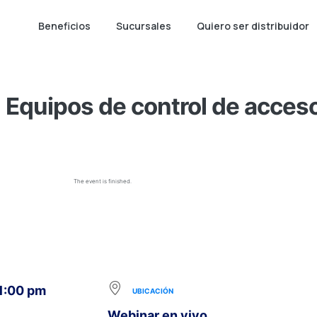
Beneficios
Sucursales
Quiero ser distribuidor
 Equipos de control de acces
The event is finished.
 1:00 pm
UBICACIÓN
Webinar en vivo