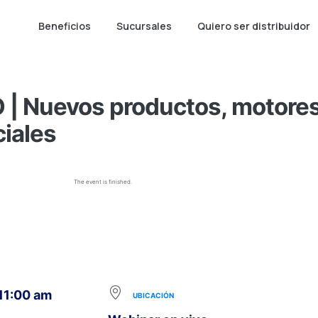
Beneficios
Sucursales
Quiero ser distribuidor
| Nuevos productos, motore
ciales
The event is finished.
 11:00 am
UBICACIÓN