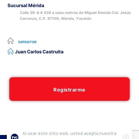
Sucursal Mérida
Calle 36-A # 436 a unos metros de Miguel Alemán Col. Jesús
Carranza, C.P. 97109, Mérida, Yucatán
EXPOSITOR
Juan Carlos Castruita
Registrarme
Al usar este sitio web, usted acepta nuestra