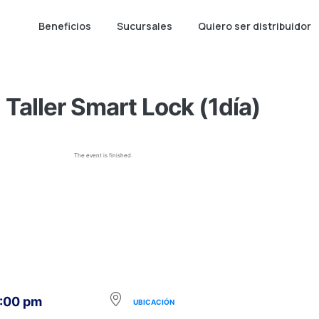
Beneficios
Sucursales
Quiero ser distribuidor
Taller Smart Lock (1día)
The event is finished.
4:00 pm
UBICACIÓN