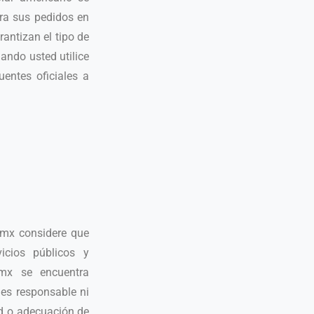
ara sus pedidos en
antizan el tipo de
ndo usted utilice
uentes oficiales a
c.mx considere que
icios públicos y
.mx se encuentra
 es responsable ni
ad o adecuación de