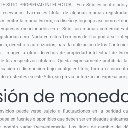
SITIO. PROPIEDAD INTELECTUAL. Este Sitio es controlado y 
reservados. tvc.mx es titular de algunas marcas registradas
in limitar la marca tvc.mx, su diseño y logotipo así como el d
empresas mencionados en el Sitio son marcas comerciales d
registradas o no. Nada en estos Términos de Uso podrá ser int
cia, derecho o autorización, para la utilización de los Contenid
al, imagen u otros derechos de propiedad intelectual de tvc.
e los respectivos titulares. Queda expresamente prohibida la
icación o distribución bajo cualquier título, forma o concepto
do existentes en este Sitio, sin previa autorización expresa por 
sión de moned
rvicios puede verse sujeto a fluctuaciones en la paridad ca
e basa en fuentes disponibles que deben ser empleadas únicam
io podrán variar frecuentemente. Los tipos de cambio del d