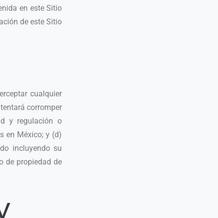
nida en este Sitio
ción de este Sitio
erceptar cualquier
ntentará corromper
ad y regulación o
s en México; y (d)
ido incluyendo su
 o de propiedad de
y