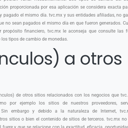
ación proporcionada por esa aplicación se considera exacta p
 pagado el mismo día. tvc.mx y sus entidades afiliadas, no gar
ue no sean pagados el mismo día en que fueron generados. Cua
 propósito financiero, tvc.mx le aconseja que consulte las f
de los tipos de cambio de monedas.
ínculos) a otros
ínculos) de otros sitios relacionados con los negocios que tv
o por ejemplo los sitios de nuestros proveedores, serv
. Sin embargo y debido a la naturaleza de Internet, tvc
tros sitios o bien el contenido de sitios de terceros. tvc.mx no
 fuere y que se relacione con la exactitud, eficacia, oportunid