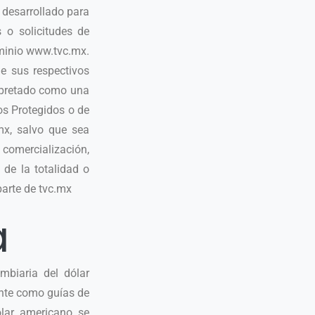
desarrollado para
 o solicitudes de
ominio www.tvc.mx.
e sus respectivos
erpretado como una
os Protegidos o de
mx, salvo que sea
 comercialización,
 de la totalidad o
parte de tvc.mx
a
mbiaria del dólar
ente como guías de
ólar americano se