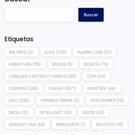
Buscar
Etiquetas
ABLEREX
(2)
AJAX
(219)
ALARM.COM
(21)
ARMATURA
(35)
BASOR
(5)
BOSCH
(79)
CABLEADO ESTRUCTURADO
(55)
CDP
(45)
COMMAX
(26)
DAHUA
(1671)
DRAYTEK
(46)
DSC
(355)
GRANDSTREAM
(2)
HYXI POWER
(15)
IMOU
(15)
INTELLINET
(51)
KIDDE
(43)
MANHATTAN
(39)
MERCUSYS
(1)
NGTECO
(10)