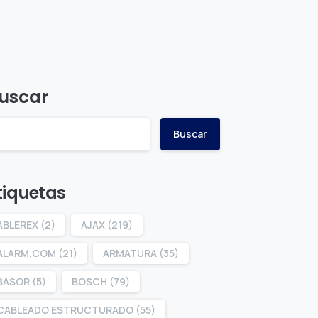
uscar
Buscar
tiquetas
ABLEREX
(2)
AJAX
(219)
ALARM.COM
(21)
ARMATURA
(35)
BASOR
(5)
BOSCH
(79)
CABLEADO ESTRUCTURADO
(55)