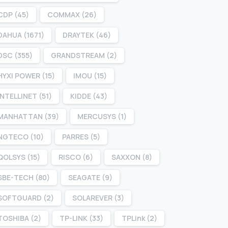
CDP
(45)
COMMAX
(26)
DAHUA
(1671)
DRAYTEK
(46)
DSC
(355)
GRANDSTREAM
(2)
HYXI POWER
(15)
IMOU
(15)
INTELLINET
(51)
KIDDE
(43)
MANHATTAN
(39)
MERCUSYS
(1)
NGTECO
(10)
PARRES
(5)
QOLSYS
(15)
RISCO
(6)
SAXXON
(8)
SBE-TECH
(80)
SEAGATE
(9)
SOFTGUARD
(2)
SOLAREVER
(3)
TOSHIBA
(2)
TP-LINK
(33)
TPLink
(2)