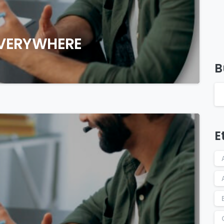
EVERYWHERE
B
0
E