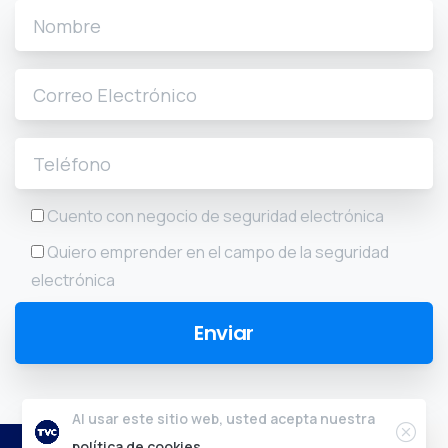
Cuento con negocio de seguridad electrónica
Quiero emprender en el campo de la seguridad
electrónica
Al usar este sitio web, usted acepta nuestra
política de cookies.
2024 © Tvc.mx - Todos los derechos reservados.