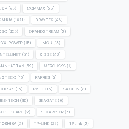
CDP
(45)
COMMAX
(26)
DAHUA
(1671)
DRAYTEK
(46)
DSC
(355)
GRANDSTREAM
(2)
HYXI POWER
(15)
IMOU
(15)
INTELLINET
(51)
KIDDE
(43)
MANHATTAN
(39)
MERCUSYS
(1)
NGTECO
(10)
PARRES
(5)
QOLSYS
(15)
RISCO
(6)
SAXXON
(8)
SBE-TECH
(80)
SEAGATE
(9)
SOFTGUARD
(2)
SOLAREVER
(3)
TOSHIBA
(2)
TP-LINK
(33)
TPLink
(2)