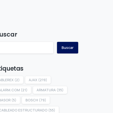
uscar
Buscar
tiquetas
ABLEREX
(2)
AJAX
(219)
ALARM.COM
(21)
ARMATURA
(35)
BASOR
(5)
BOSCH
(79)
CABLEADO ESTRUCTURADO
(55)