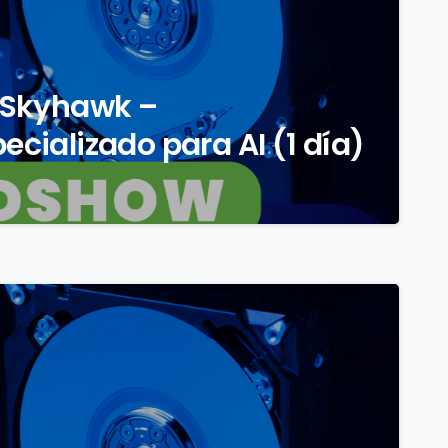
 Skyhawk –
ializado para AI (1 día)
0