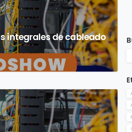
s integrales de cableado
B
E
0