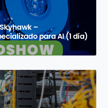
 Skyhawk –
ializado para AI (1 día)
0